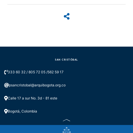
SAN CRISTÓBAL
333 60 32 / 805 72 05 /562 59 17
psancristobal@arquibogota.org.co
Calle 17 a sur No. 3d - 81 este
Bogotá, Colombia